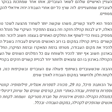
העניין האישיים שלהם לשאר העובדים; אותו אחד שמתכנת בבוקר ו
לעובדים שמתעניינים. לזה שרץ כל יום אחרי העבודה יהיה אידאלי להק
מסתיים.
הסוד הוא ליצור קשרים, משהו שקשה יותר לשחרר מהצעה לשכר טוב
האלה, ידע לבנות קהילה חזקה וזה בעצם התפקיד העיקרי של מנהל ה
מספיק בטוח כדי לשתף את החלקים האחרים בעצמו. חשוב לזכור: התפק
קשרים. בניית קהילה במקום בו רוב האנשים מגיעים לעבודה בשביל הת
להכיר את מקום העבודה, מטרתו ברמת המאקרו וברמת המיקרו, החלק
בארגון. חשוב אף יותר: להכיר ולשוחח עם כל הפלגים השונים של ה
הקהילה בארגון בו הם נמצאים ולחתור יחד לבניית קשרים חזקים בקהיל
ההבנה שכשעובדים בשיתוף פעולה עם העובדים ובשקיפות כנה, נתק
לקחת חלק ולהישאר במקום העבודה לאורך שנים.
ל הכותבת:
מיכל, בת 29, מכורה לספרות אנגלית, פילוסופיה
וספרות צרפתית, עבודה באתרי תוכן, קורסים שונים של שיווק דיגיטלי, 
כמנהלת הקהילה הפנים אירגונית של חברת מטריקס ושמחה לקחת חל
אנשים שהופכים לקהילה, במקום העבודה- ובכלל.