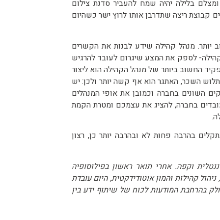
מצלם בלילה יהיה שמח להעביר סדנת צילום
ים קבוצת ריצה שתדרבן אותו לרוץ ישר כשהיום
 יותר. מנהל קהילה שידע לבנות את הקשרים
קהילה- לספק את המצע שיגרום לעובד להרגיש
יד החשוב ביותר של מנהל הקהילה הוא ליצור
לוש השכר, האתגר הוא אף קשה יותר ולכן: יש
ים השונים בחברה וכמובן את אופי המנהלים
עובדים בחברה, להציג את עצמכם ומטרת הקמת
ה.
לים בהרבה פחות לא ובהרבה יותר כן, רצון
 קונטיננטלית וקפה. אחרי תואר ראשון בפילוסופיה
ניהול קהילות והמון אוטודידקטית, היום עובדת
ק בהרחבת המודעות לכוח של שיתוף ידע בין