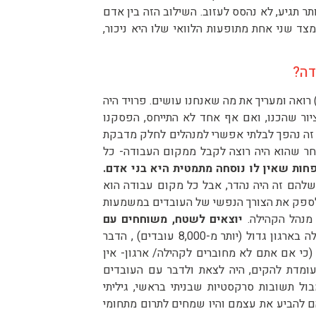
 תגיע, לא נהסס לעזוב. השילוב הזה בין אדם
מצד שני אחת מתופעות הלוואי שלו היא ניכור,
דה?
ואה ומעריך את מה שאנחנו עושים. פרויד היה
יור שהכנו, ואם אף אחד לא התייחס, הפסקנו
דבר, כשמדובר בחברות עם למעלה מ-1,000 עובדים, זה נהפך לבלתי אפשרי למנהלים לחלק מדבקת
חר שהוא היה רוצה לקבל ממקום העבודה- כל
ות שאין לו נוסחה מתמטית היא בני אדם.
הם זה היה נהדר, אבל כל מקום עבודה הוא
ולספק את הצורך הנפשי של העובדים במשמעות
 מנהל הקהילה.
יוצאים לשטח, משוחחים עם
כשאני התחלתי את עבודתי כמנהלת קהילה בארגון גדול (יותר מ-8,000 עובדים) , הדבר
(כי אם אתם לא מחוברים לקהילה/ ארגון- אין
ומדת להקים, היה לצאת ולדבר עם העובדים
ול תשובות סרקסטיות שבניתי בראשי, גיליתי
ם להביע את עצמם והיו שמחים לתרום מתחומי