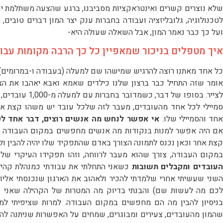
שלא נוצרים קשרים ואינטראקציות מסביבנו, ברגע שהצעה משתלמת יותר
לטכנולוגיה, גלובליזציה ועבודה בחברות ענק יצר המון דברים טובים, 
ועל כך כבר נאמר המון, אבל השאלה שעולה היא-
איך מטפלים בניכור שמאפיין כל כך הרבה מקומות עבו
כל אחד מאתנו רוצה להרגיש שמישהו שם למעלה (בעבודה ו-במרומים) ר
אומר שזה התחיל כבר ברצון שלנו כילדים שאמא ואבא יאהבו את הצ
לצייר. בסופו של 
סמיילי לכל אחד מהעובדים, מעבר לזה שלכל עובד יש משהו קצת א
חד והסמיילי שלו.
אי אפשר לנחש מה אנשים רוצים, דבר אחד לפח
אם היה אפשר למנות בנקודות מה אנשים מחפשים במקום העבודה של
קצת אחר וכאן נכנס לתמונה הצורך באדם שהתפקיד שלו יהיה להבין 
מקום העבודה, צורך שהוא מעבר לרווחה, וזהו תפקידו העיקרי של
עובדים ומקבלים תשובות
השני שעשיתי אחרי שלמדתי להכיר ולאהוב את הארגון שנכנסתי אליו 
לכם מה לעשות שם) והבנתי בדיוק מה המטרות של הקהילה שאני ע
בניסיון להבין מה הם מחפשים במקום העבודה. למרות שציפיתי למב
שהמון מהעובדים, צעירים ומבוגרים, שמחים על האפשרות שניתנה לה