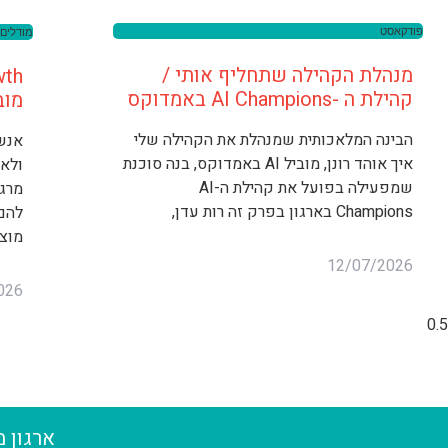
פודקאסט
מודלים 
מנהלת הקהילה שתחליף אותי /
קהילת ה -AI Champions באמדוקס
מוב
הבינה המלאכותית שמנהלת את הקהילה שלי
אנשי
איך אוהד רונן, מוביל AI באמדוקס, בנה סוכנת
ולא
שמפעילה בפועל את קהילת ה-AI
מרגי
Champions בארגון בפרק זה רות עדן,
להם
מוצפ
12/07/2026
026
ארגון 