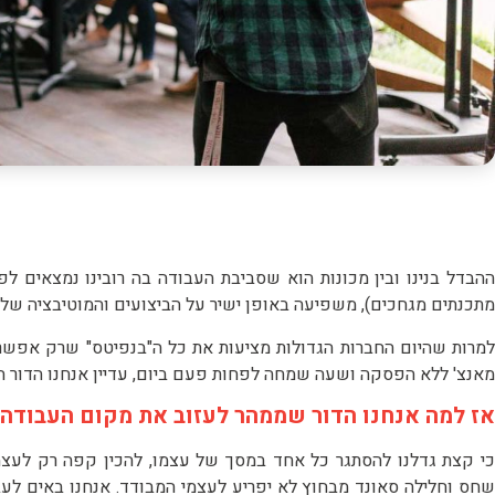
מתכנתים מגחכים), משפיעה באופן ישיר על הביצועים והמוטיבציה שלנו
למרות שהיום החברות הגדולות מציעות את כל ה"בנפיטס" שרק אפשר
מאנצ' ללא הפסקה ושעה שמחה לפחות פעם ביום, עדיין אנחנו הדור ה
אז למה אנחנו הדור שממהר לעזוב את מקום העבודה
כי קצת גדלנו להסתגר כל אחד במסך של עצמו, להכין קפה רק לעצמנ
שחס וחלילה סאונד מבחוץ לא יפריע לעצמי המבודד. אנחנו באים לעב